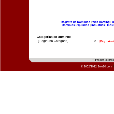
Registro de Dominios
|
Web Hosting
|
D
Dominios Expirados
|
Industrias
|
Indu
Categorías de Dominio:
[Pág. princi
** Precios expre
© 2002/2022 Solo10.com