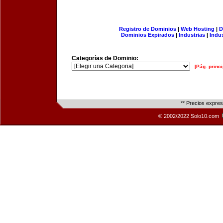
Registro de Dominios
|
Web Hosting
|
D
Dominios Expirados
|
Industrias
|
Indu
Categorías de Dominio:
[Pág. princi
** Precios expre
© 2002/2022 Solo10.com