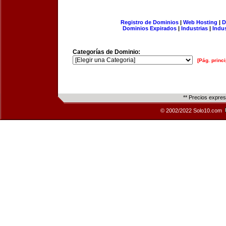
Registro de Dominios
|
Web Hosting
|
D
Dominios Expirados
|
Industrias
|
Indu
Categorías de Dominio:
[Pág. princi
** Precios expre
© 2002/2022 Solo10.com