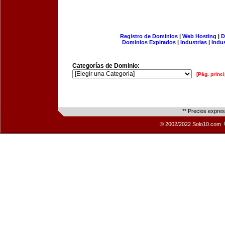
Registro de Dominios
|
Web Hosting
|
D
Dominios Expirados
|
Industrias
|
Indu
Categorías de Dominio:
[Pág. princi
** Precios expre
© 2002/2022 Solo10.com