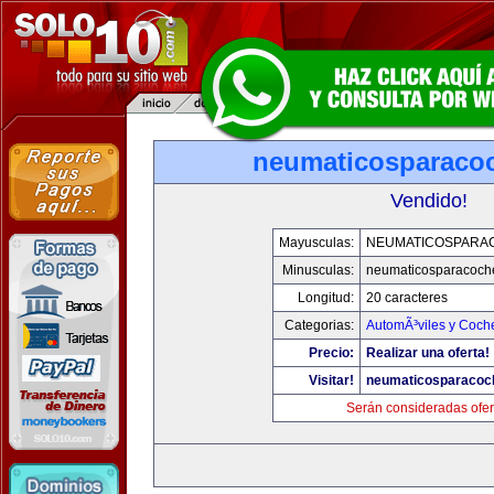
neumaticosparaco
Vendido!
Mayusculas:
NEUMATICOSPARA
Minusculas:
neumaticosparacoch
Longitud:
20 caracteres
Categorias:
AutomÃ³viles y Coch
Precio:
Realizar una oferta!
Visitar!
neumaticosparacoc
Serán consideradas ofer