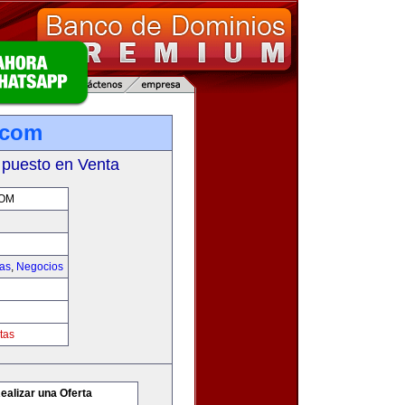
.com
 puesto en Venta
OM
ias
,
Negocios
tas
ealizar una Oferta