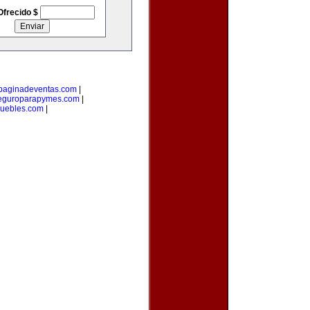
Ofrecido $
paginadeventas.com
|
eguroparapymes.com
|
muebles.com
|