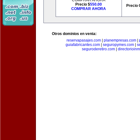
COMPRAR AHORA
Precio $
550.00
Precio 
COMPRAR AHORA
Otros dominios en venta:
reservapasajes.com
|
planempresas.com
|
guiafabricantes.com
|
seguropymes.com
|
s
seguroderetiro.com
|
directorioin