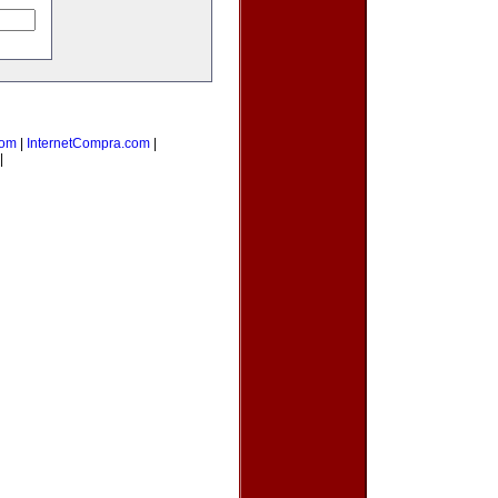
com
|
InternetCompra.com
|
|