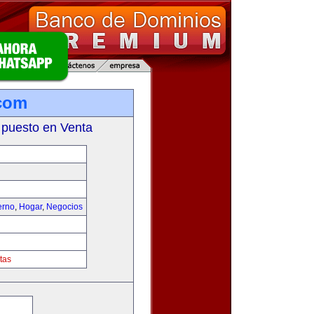
com
 puesto en Venta
erno
,
Hogar
,
Negocios
tas